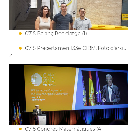
0715 Balanç Reciclatge (1)
0715 Precertamen 133e CIBM. Foto d'arxiu
2
0715 Congrés Matemàtiques (4)