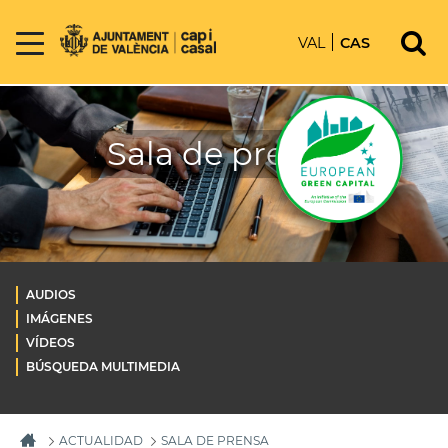
VAL
CAS
Sala de prensa
AUDIOS
IMÁGENES
VÍDEOS
BÚSQUEDA MULTIMEDIA
ACTUALIDAD
SALA DE PRENSA