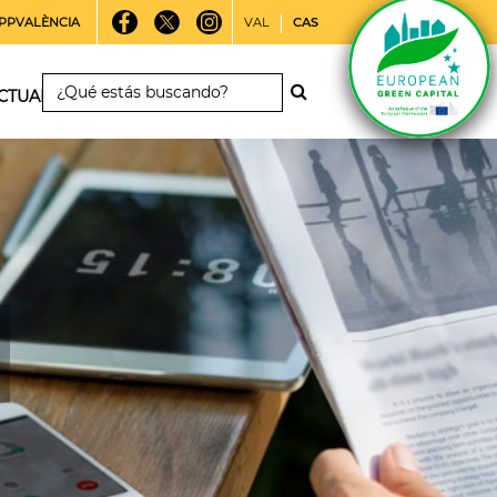
PPVALÈNCIA
VAL
CAS
CTUALIDAD