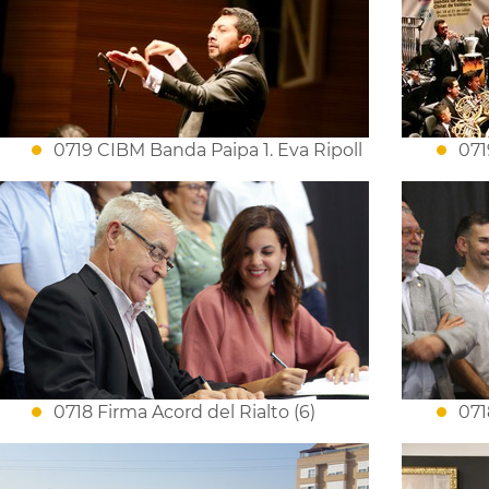
0719 CIBM Banda Paipa 1. Eva Ripoll
071
0718 Firma Acord del Rialto (6)
071