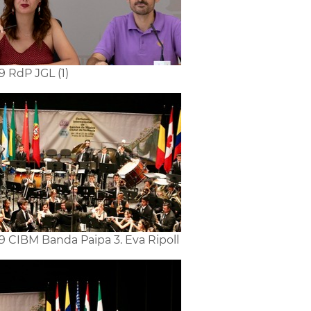
9 RdP JGL (1)
9 CIBM Banda Paipa 3. Eva Ripoll