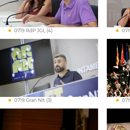
0719 RdP JGL (4)
071
0719 Gran Nit (3)
071