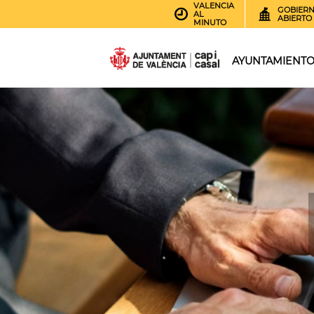
VALENCIA
GOBIER
AL
ABIERTO
MINUTO
AYUNTAMIENT