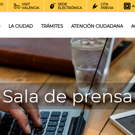
NO
VISIT
SEDE
CITA
A
VALENCIA
ELECTRÓNICA
PREVIA
O
LA CIUDAD
TRÁMITES
ATENCIÓN CIUDADANA
A
Sala de prensa