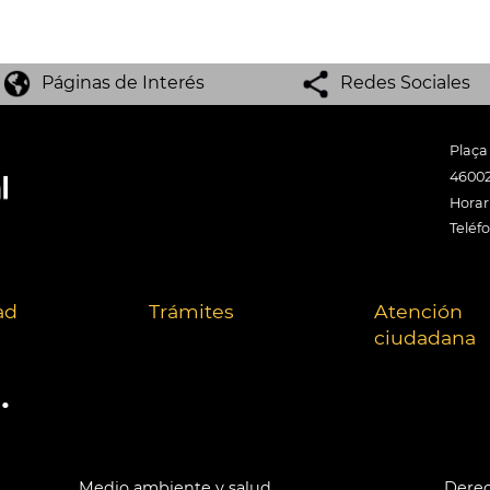
Páginas de Interés
Redes Sociales
Plaça
46002
Horari
Teléf
ad
Trámites
Atención
ciudadana
.
Medio ambiente y salud
Derec