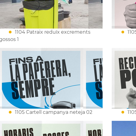
1104 Patraix reduïx excrements
110
gossos 1
1105 Cartell campanya neteja 02
110