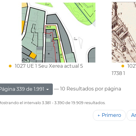
1027 UE 1 Seu Xerea actual 5
102
1738 1
— 10 Resultados por página
Página 339 de 1.991
ostrando el intervalo 3.381 - 3.390 de 19.909 resultados.
← Primero
An