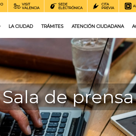
NO
VISIT
SEDE
CITA
A
VALENCIA
ELECTRÓNICA
PREVIA
O
LA CIUDAD
TRÁMITES
ATENCIÓN CIUDADANA
A
Sala de prensa