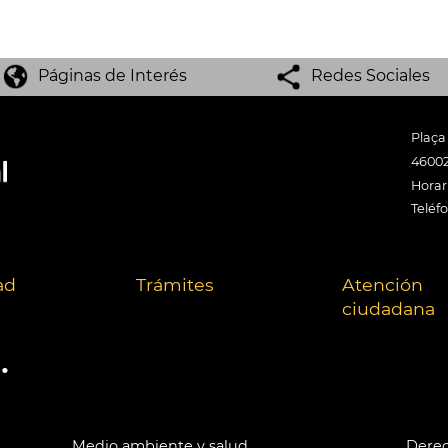
Páginas de Interés
Redes Sociales
Plaça
46002
Horari
Teléf
ad
Trámites
Atención
ciudadana
.
Medio ambiente y salud
Derec