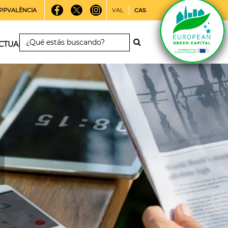
PPVALÈNCIA
VAL
CAS
CTUALIDAD