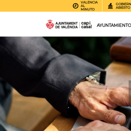
VALENCIA
GOBIER
AL
ABIERTO
MINUTO
AYUNTAMIENT