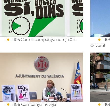
1105 Cartell campanya neteja 04
110
Oliveral
1106 Campanya neteja
110