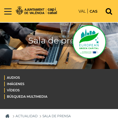
VAL
CAS
Sala de prensa
AUDIOS
IMÁGENES
VÍDEOS
BÚSQUEDA MULTIMEDIA
ACTUALIDAD
SALA DE PRENSA