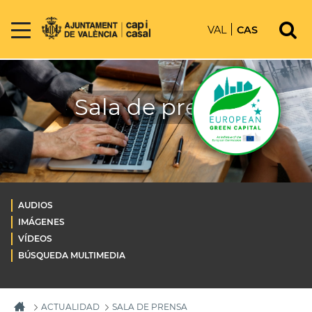
VAL
CAS
Sala de prensa
AUDIOS
IMÁGENES
VÍDEOS
BÚSQUEDA MULTIMEDIA
ACTUALIDAD
SALA DE PRENSA