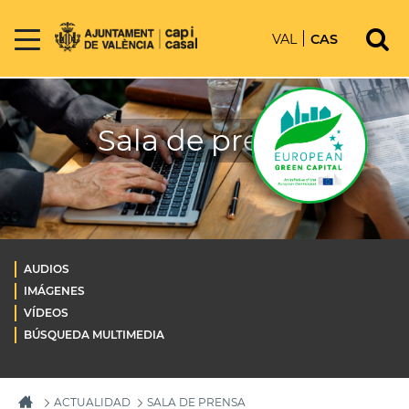
VAL
CAS
Sala de prensa
AUDIOS
IMÁGENES
VÍDEOS
BÚSQUEDA MULTIMEDIA
ACTUALIDAD
SALA DE PRENSA