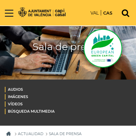
VAL
CAS
Sala de prensa
AUDIOS
IMÁGENES
VÍDEOS
BÚSQUEDA MULTIMEDIA
ACTUALIDAD
SALA DE PRENSA