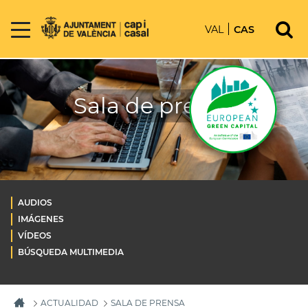
VAL
CAS
Sala de prensa
AUDIOS
IMÁGENES
VÍDEOS
BÚSQUEDA MULTIMEDIA
ACTUALIDAD
SALA DE PRENSA