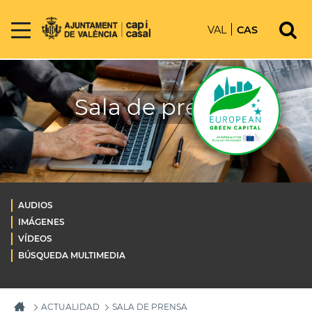
VAL
CAS
Sala de prensa
AUDIOS
IMÁGENES
VÍDEOS
BÚSQUEDA MULTIMEDIA
ACTUALIDAD
SALA DE PRENSA