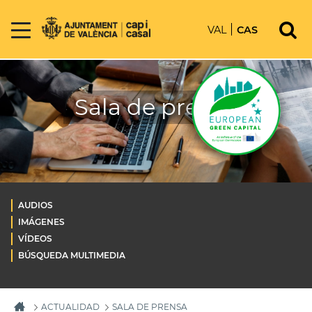
VAL
CAS
Sala de prensa
AUDIOS
IMÁGENES
VÍDEOS
BÚSQUEDA MULTIMEDIA
ACTUALIDAD
SALA DE PRENSA