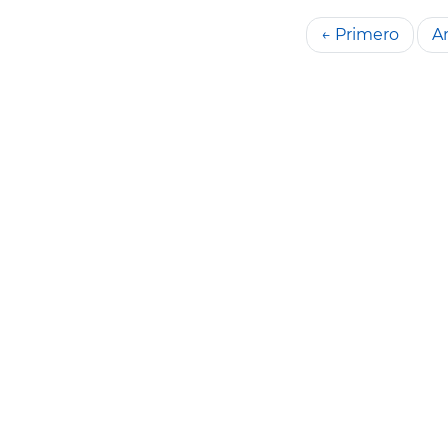
← Primero
An