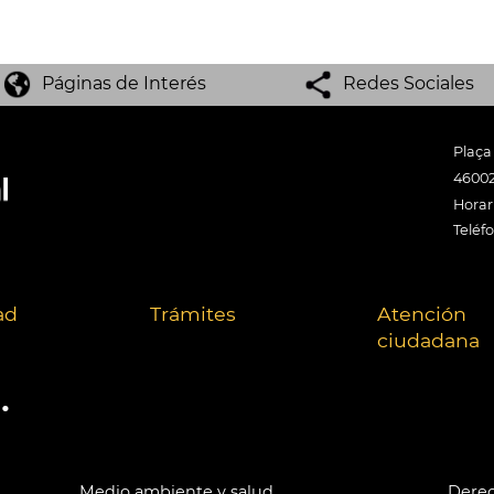
Páginas de Interés
Redes Sociales
Plaça
46002
Horari
Teléf
ad
Trámites
Atención
ciudadana
.
Medio ambiente y salud
Derec