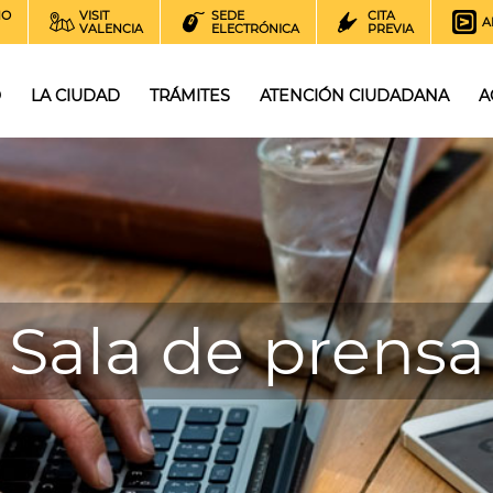
NO
VISIT
SEDE
CITA
A
VALENCIA
ELECTRÓNICA
PREVIA
O
LA CIUDAD
TRÁMITES
ATENCIÓN CIUDADANA
A
Sala de prensa