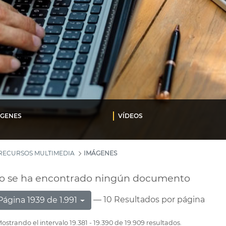
ÁGENES
VÍDEOS
RECURSOS MULTIMEDIA
IMÁGENES
o se ha encontrado ningún documento
— 10 Resultados por página
Página 1939 de 1.991
ostrando el intervalo 19.381 - 19.390 de 19.909 resultados.