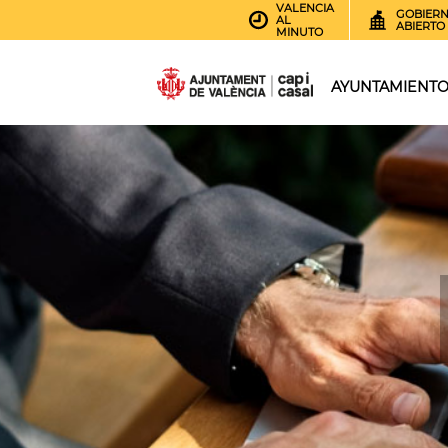
VALENCIA
GOBIER
AL
ABIERTO
MINUTO
AYUNTAMIENT