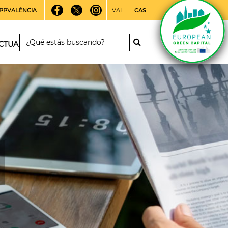
PPVALÈNCIA
VAL
CAS
CTUALIDAD