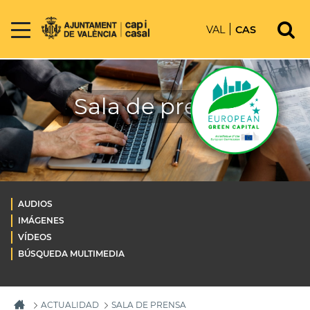
VAL
CAS
Sala de prensa
AUDIOS
IMÁGENES
VÍDEOS
BÚSQUEDA MULTIMEDIA
ACTUALIDAD
SALA DE PRENSA