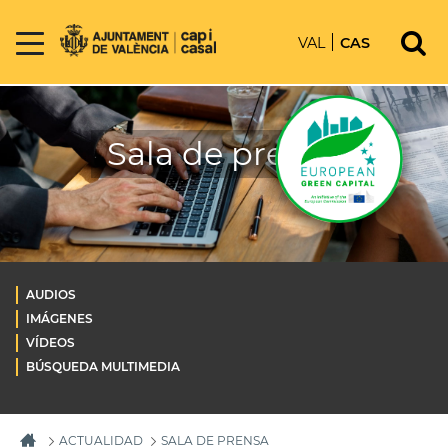
VAL
CAS
Sala de prensa
AUDIOS
IMÁGENES
VÍDEOS
BÚSQUEDA MULTIMEDIA
ACTUALIDAD
SALA DE PRENSA