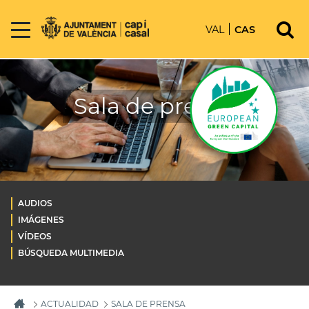
VAL
CAS
Sala de prensa
AUDIOS
IMÁGENES
VÍDEOS
BÚSQUEDA MULTIMEDIA
ACTUALIDAD
SALA DE PRENSA