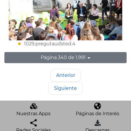
1029.pregutaudsted.4
Página 340 de 1.991
Anterior
Siguiente
Nuestras Apps
Páginas de Interés
Redes Sociales
Descargas