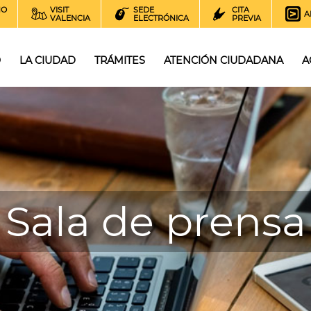
NO
VISIT
SEDE
CITA
A
VALENCIA
ELECTRÓNICA
PREVIA
O
LA CIUDAD
TRÁMITES
ATENCIÓN CIUDADANA
A
Sala de prensa