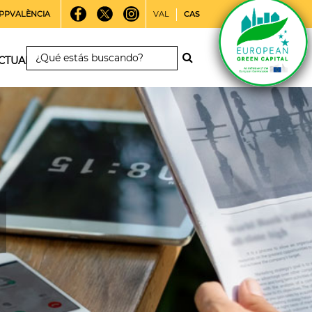
PPVALÈNCIA
VAL
CAS
CTUALIDAD