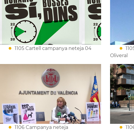
1105 Cartell campanya neteja 04
110
Oliveral
1106 Campanya neteja
110