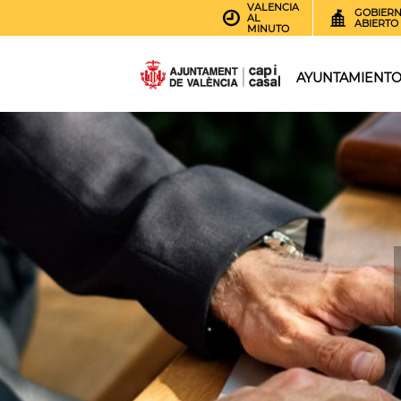
VALENCIA
GOBIER
AL
ABIERTO
MINUTO
AYUNTAMIENT