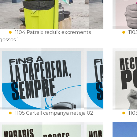
1104 Patraix reduïx excrements
110
gossos 1
1105 Cartell campanya neteja 02
110