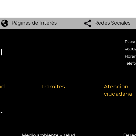
Páginas de Interés
Redes Sociales
Plaça
46002
Horari
Teléf
ad
Trámites
Atención
ciudadana
.
Medio ambiente y salud
Derec