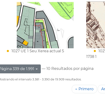
1027 UE 1 Seu Xerea actual 5
102
1738 1
— 10 Resultados por página
Página 339 de 1.991
ostrando el intervalo 3.381 - 3.390 de 19.909 resultados.
← Primero
An