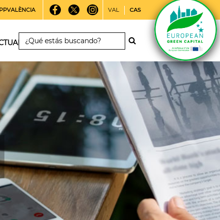
PPVALÈNCIA
VAL
CAS
CTUALIDAD