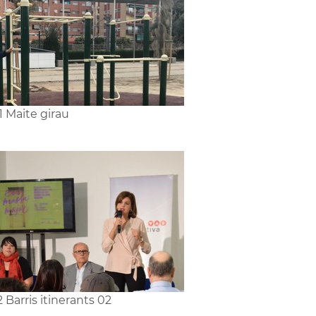
1 Maite girau
2 Barris itinerants 02