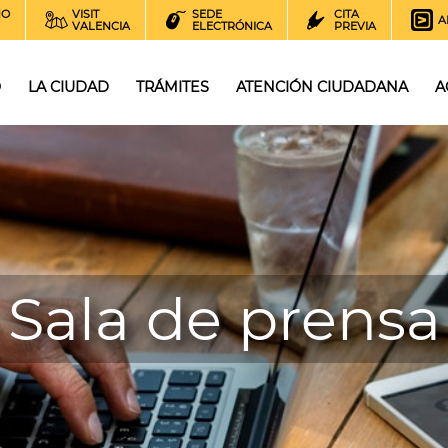
NO
VISIT
SEDE
CITA
A
VALENCIA
ELECTRÓNICA
PREVIA
O
LA CIUDAD
TRÁMITES
ATENCIÓN CIUDADANA
A
Sala de prensa