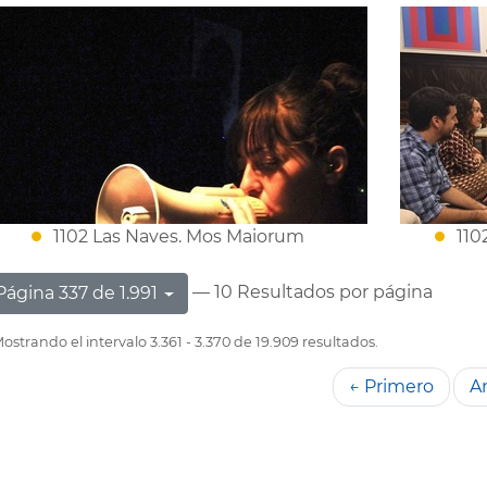
1102 Las Naves. Mos Maiorum
110
— 10 Resultados por página
Página 337 de 1.991
ostrando el intervalo 3.361 - 3.370 de 19.909 resultados.
← Primero
An