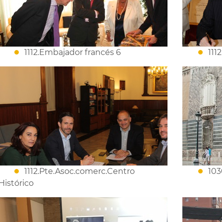
1112.Embajador francés 6
111
1112.Pte.Asoc.comerc.Centro
103
Histórico