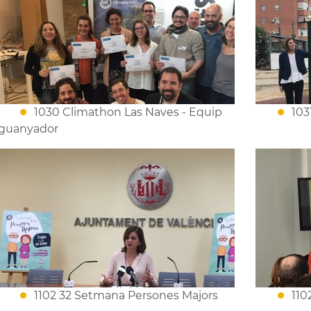
1030 Climathon Las Naves - Equip
103
guanyador
1102 32 Setmana Persones Majors
110