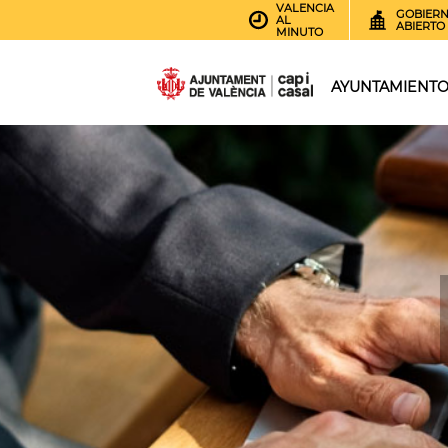
VALENCIA
GOBIER
AL
ABIERTO
MINUTO
AYUNTAMIENT