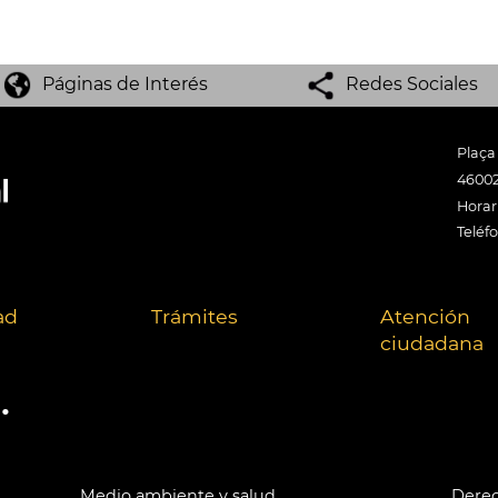
Páginas de Interés
Redes Sociales
Plaça
46002
Horari
Teléf
ad
Trámites
Atención
ciudadana
.
Medio ambiente y salud
Derec