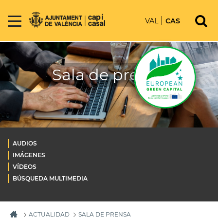
VAL
CAS
Sala de prensa
AUDIOS
IMÁGENES
VÍDEOS
BÚSQUEDA MULTIMEDIA
ACTUALIDAD
SALA DE PRENSA