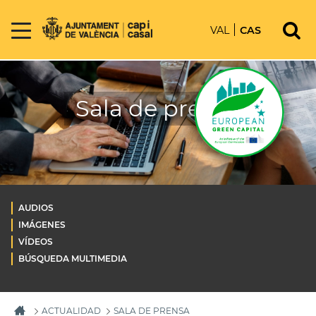
VAL
CAS
Sala de prensa
AUDIOS
IMÁGENES
VÍDEOS
BÚSQUEDA MULTIMEDIA
ACTUALIDAD
SALA DE PRENSA