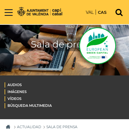
VAL
CAS
Sala de prensa
AUDIOS
IMÁGENES
VÍDEOS
BÚSQUEDA MULTIMEDIA
ACTUALIDAD
SALA DE PRENSA