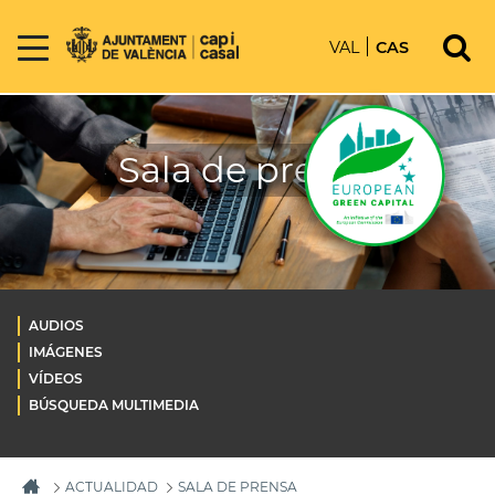
VAL
CAS
Sala de prensa
AUDIOS
IMÁGENES
VÍDEOS
BÚSQUEDA MULTIMEDIA
ACTUALIDAD
SALA DE PRENSA