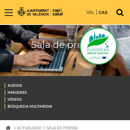
VAL
CAS
Sala de prensa
AUDIOS
IMÁGENES
VÍDEOS
BÚSQUEDA MULTIMEDIA
ACTUALIDAD
SALA DE PRENSA