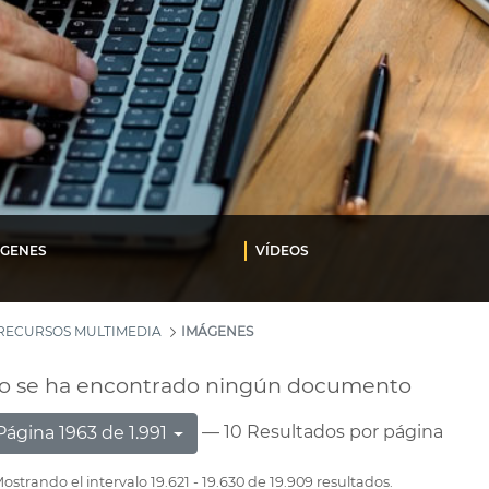
ÁGENES
VÍDEOS
RECURSOS MULTIMEDIA
IMÁGENES
o se ha encontrado ningún documento
— 10 Resultados por página
Página 1963 de 1.991
ostrando el intervalo 19.621 - 19.630 de 19.909 resultados.