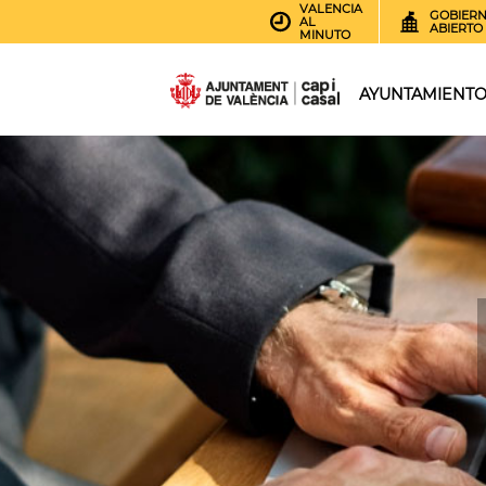
VALENCIA
GOBIER
AL
ABIERTO
MINUTO
AYUNTAMIENT