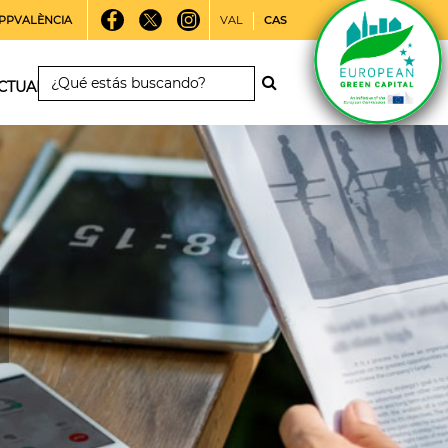
PPVALÈNCIA
VAL
CAS
CTUALIDAD