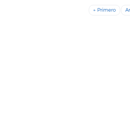
← Primero
An