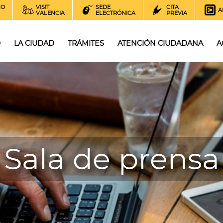
NO
VISIT
SEDE
CITA
A
VALENCIA
ELECTRÓNICA
PREVIA
O
LA CIUDAD
TRÁMITES
ATENCIÓN CIUDADANA
A
Sala de prensa