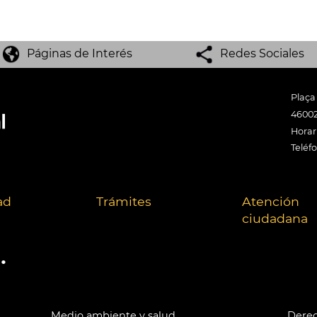
Páginas de Interés
Redes Sociales
Plaça
46002
Horari
Teléf
ad
Trámites
Atención
ciudadana
.
Medio ambiente y salud
Derec