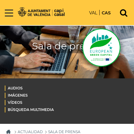
VAL
CAS
Sala de prensa
AUDIOS
IMÁGENES
VÍDEOS
BÚSQUEDA MULTIMEDIA
ACTUALIDAD
SALA DE PRENSA