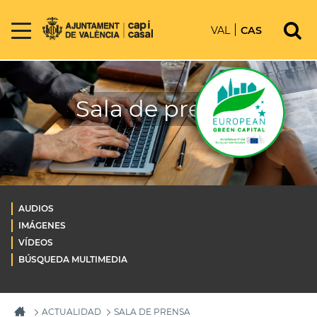
VAL
CAS
Sala de prensa
AUDIOS
IMÁGENES
VÍDEOS
BÚSQUEDA MULTIMEDIA
ACTUALIDAD
SALA DE PRENSA