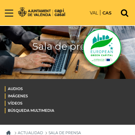
VAL
CAS
Sala de prensa
AUDIOS
IMÁGENES
VÍDEOS
BÚSQUEDA MULTIMEDIA
ACTUALIDAD
SALA DE PRENSA