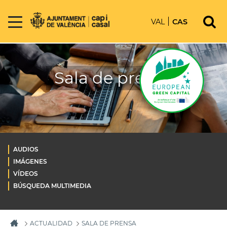
VAL
CAS
Sala de prensa
AUDIOS
IMÁGENES
VÍDEOS
BÚSQUEDA MULTIMEDIA
ACTUALIDAD
SALA DE PRENSA