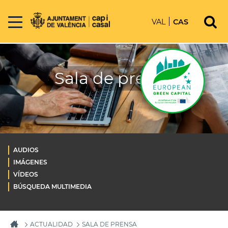
VAL
CAS
Sala de prensa
AUDIOS
IMÁGENES
VÍDEOS
BÚSQUEDA MULTIMEDIA
ACTUALIDAD
SALA DE PRENSA