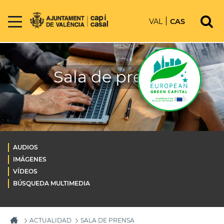
VAL
CAS
Sala de prensa
AUDIOS
IMÁGENES
VÍDEOS
BÚSQUEDA MULTIMEDIA
ACTUALIDAD
SALA DE PRENSA