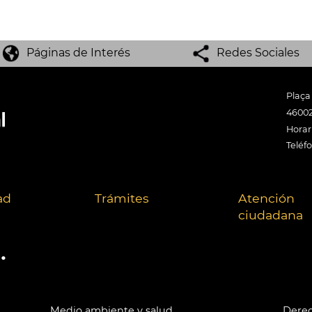
Páginas de Interés
Redes Sociales
Plaça
46002
Horari
Teléf
ad
Trámites
Atención
ciudadana
.
Medio ambiente y salud
Derec