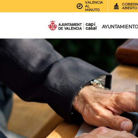
VALENCIA
GOBIER
AL
ABIERTO
MINUTO
AYUNTAMIENT