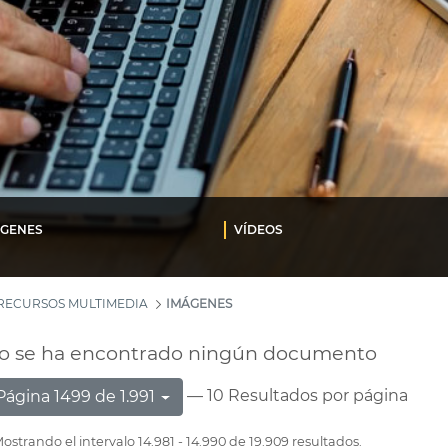
ÁGENES
VÍDEOS
RECURSOS MULTIMEDIA
IMÁGENES
o se ha encontrado ningún documento
— 10 Resultados por página
Página 1499 de 1.991
ostrando el intervalo 14.981 - 14.990 de 19.909 resultados.