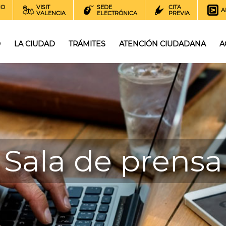
NO
VISIT
SEDE
CITA
A
VALENCIA
ELECTRÓNICA
PREVIA
O
LA CIUDAD
TRÁMITES
ATENCIÓN CIUDADANA
A
Sala de prensa