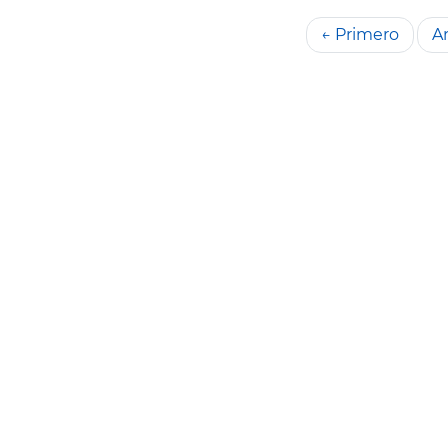
← Primero
An