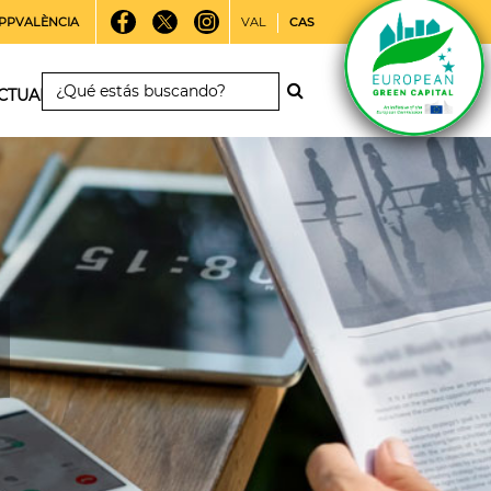
PPVALÈNCIA
VAL
CAS
CTUALIDAD