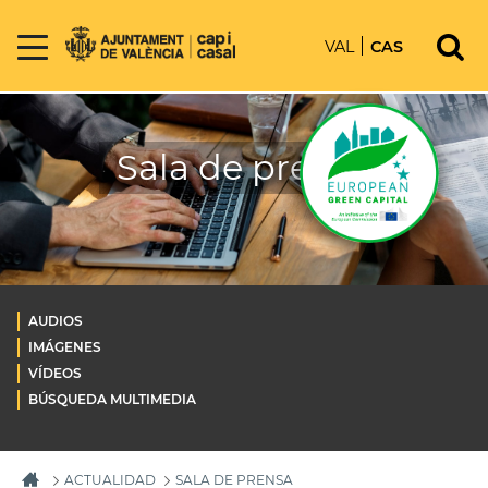
VAL
CAS
Sala de prensa
AUDIOS
IMÁGENES
VÍDEOS
BÚSQUEDA MULTIMEDIA
ACTUALIDAD
SALA DE PRENSA