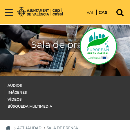
VAL
CAS
Sala de prensa
AUDIOS
IMÁGENES
VÍDEOS
BÚSQUEDA MULTIMEDIA
ACTUALIDAD
SALA DE PRENSA