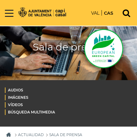
VAL
CAS
Sala de prensa
AUDIOS
IMÁGENES
VÍDEOS
BÚSQUEDA MULTIMEDIA
ACTUALIDAD
SALA DE PRENSA