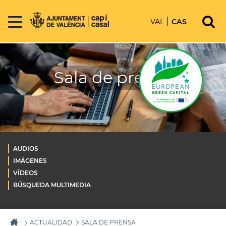
VAL
CAS
Sala de prensa
AUDIOS
IMÁGENES
VÍDEOS
BÚSQUEDA MULTIMEDIA
ACTUALIDAD
SALA DE PRENSA