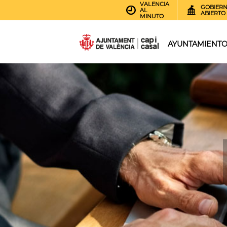
VALENCIA
GOBIER
AL
ABIERTO
MINUTO
AYUNTAMIENT