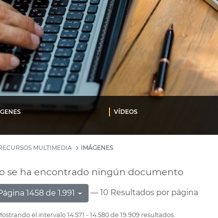
ÁGENES
VÍDEOS
RECURSOS MULTIMEDIA
IMÁGENES
o se ha encontrado ningún documento
— 10 Resultados por página
Página 1458 de 1.991
ostrando el intervalo 14.571 - 14.580 de 19.909 resultados.