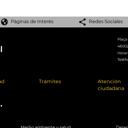
Páginas de Interés
Redes Sociales
Plaça
46002
Horari
Teléf
ad
Trámites
Atención
ciudadana
.
Medio ambiente y salud
Derec