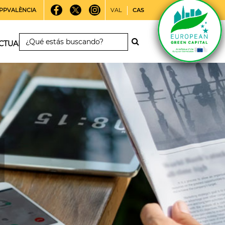
PPVALÈNCIA
VAL
CAS
CTUALIDAD