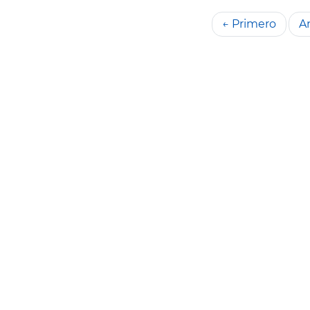
← Primero
An