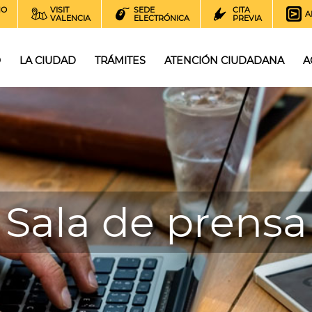
NO
VISIT
SEDE
CITA
A
VALENCIA
ELECTRÓNICA
PREVIA
O
LA CIUDAD
TRÁMITES
ATENCIÓN CIUDADANA
A
Sala de prensa