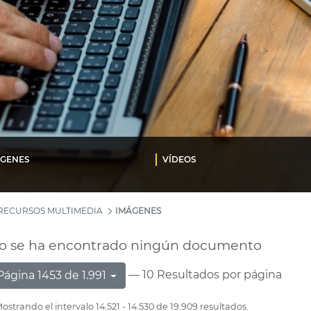
ÁGENES
VÍDEOS
RECURSOS MULTIMEDIA
IMÁGENES
o se ha encontrado ningún documento
— 10 Resultados por página
Página 1453 de 1.991
ostrando el intervalo 14.521 - 14.530 de 19.909 resultados.