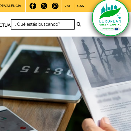
PPVALÈNCIA
VAL
CAS
CTUALIDAD