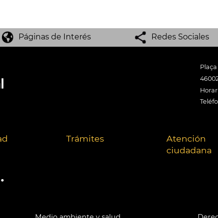
Páginas de Interés
Redes Sociales
Plaça
46002
Horari
Teléf
ad
Trámites
Atención
ciudadana
.
Medio ambiente y salud
Derec