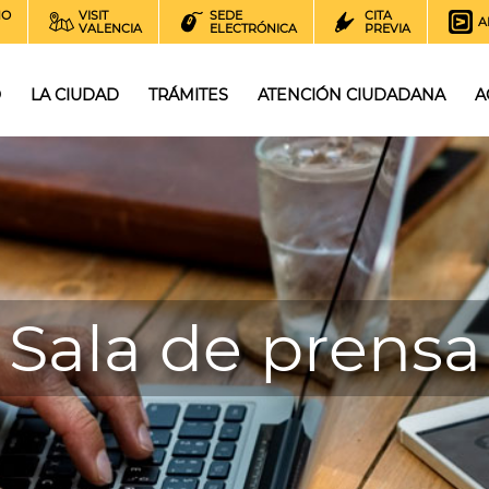
NO
VISIT
SEDE
CITA
A
VALENCIA
ELECTRÓNICA
PREVIA
O
LA CIUDAD
TRÁMITES
ATENCIÓN CIUDADANA
A
Sala de prensa