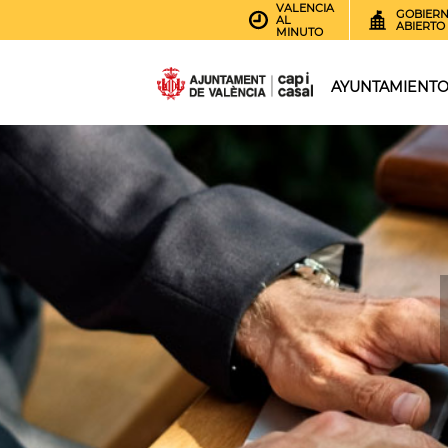
VALENCIA
GOBIER
AL
ABIERTO
MINUTO
AYUNTAMIENT