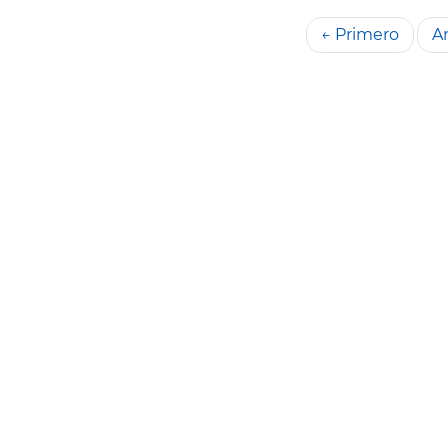
← Primero
An