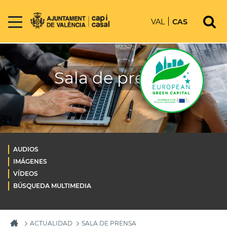
VAL
CAS
Sala de prensa
AUDIOS
IMÁGENES
VÍDEOS
BÚSQUEDA MULTIMEDIA
ACTUALIDAD
SALA DE PRENSA