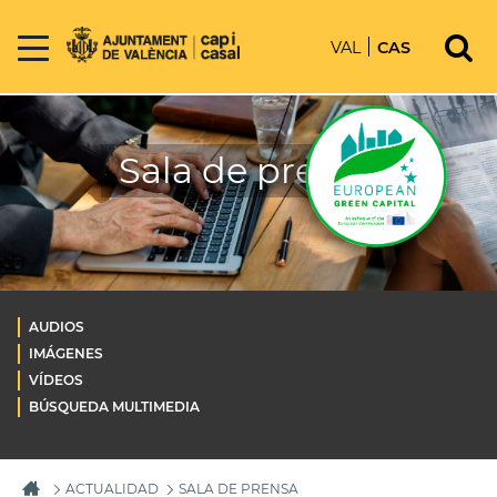
VAL
CAS
Sala de prensa
AUDIOS
IMÁGENES
VÍDEOS
BÚSQUEDA MULTIMEDIA
ACTUALIDAD
SALA DE PRENSA