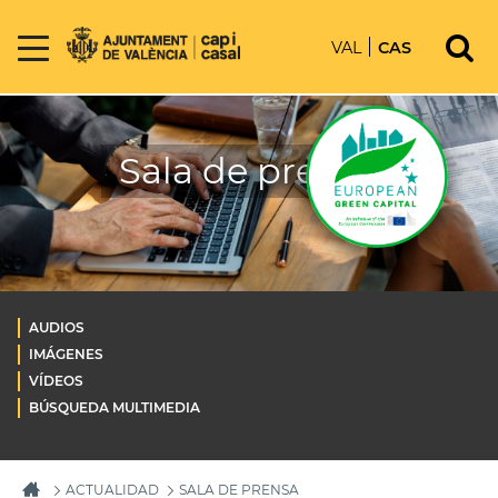
VAL
CAS
Sala de prensa
AUDIOS
IMÁGENES
VÍDEOS
BÚSQUEDA MULTIMEDIA
ACTUALIDAD
SALA DE PRENSA