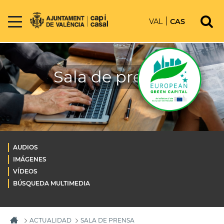
VAL
CAS
Sala de prensa
AUDIOS
IMÁGENES
VÍDEOS
BÚSQUEDA MULTIMEDIA
ACTUALIDAD
SALA DE PRENSA