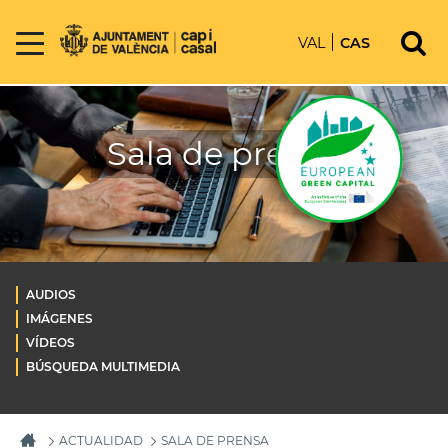
VAL
CAS
Sala de prensa
AUDIOS
IMÁGENES
VÍDEOS
BÚSQUEDA MULTIMEDIA
ACTUALIDAD
SALA DE PRENSA