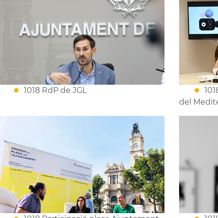
1018 RdP de JGL
101
del Medite