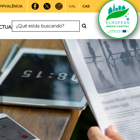
PPVALÈNCIA
VAL
CAS
CTUALIDAD