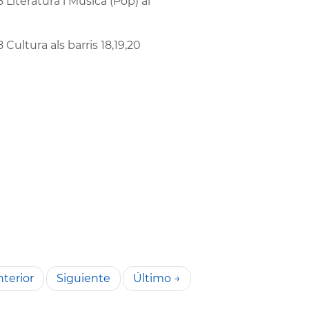
8 Literatura i Música (Pop) al
8 Cultura als barris 18,19,20
terior
Siguiente
Último →