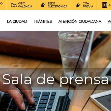
NO
VISIT
SEDE
CITA
A
VALENCIA
ELECTRÓNICA
PREVIA
O
LA CIUDAD
TRÁMITES
ATENCIÓN CIUDADANA
A
Sala de prensa