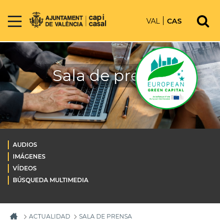
VAL
CAS
Sala de prensa
AUDIOS
IMÁGENES
VÍDEOS
BÚSQUEDA MULTIMEDIA
ACTUALIDAD
SALA DE PRENSA