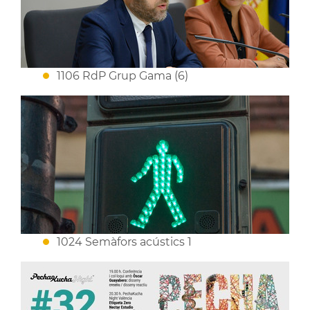
1106 RdP Grup Gama (6)
1024 Semàfors acústics 1