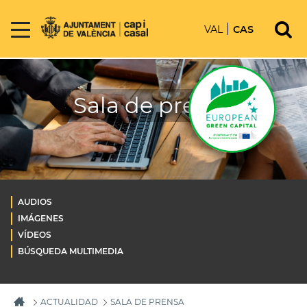
VAL
CAS
Sala de prensa
AUDIOS
IMÁGENES
VÍDEOS
BÚSQUEDA MULTIMEDIA
ACTUALIDAD
SALA DE PRENSA