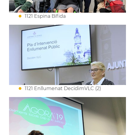
1121 Espina Bífida
1121 Enllumenat DecidimVLC (2)