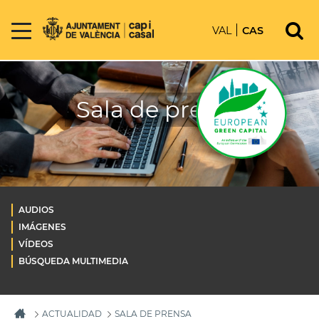
VAL
CAS
Sala de prensa
AUDIOS
IMÁGENES
VÍDEOS
BÚSQUEDA MULTIMEDIA
ACTUALIDAD
SALA DE PRENSA