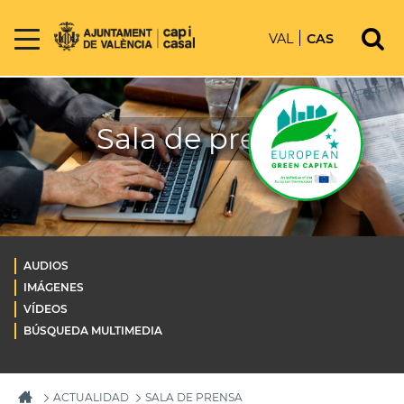
VAL
CAS
Sala de prensa
AUDIOS
IMÁGENES
VÍDEOS
BÚSQUEDA MULTIMEDIA
ACTUALIDAD
SALA DE PRENSA