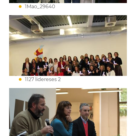
1Mao_29640
1127 lidereses 2