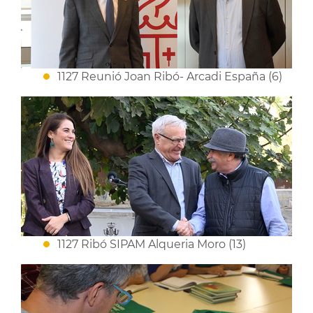
1127 Reunió Joan Ribó- Arcadi España (6)
1127 Ribó SIPAM Alqueria Moro (13)