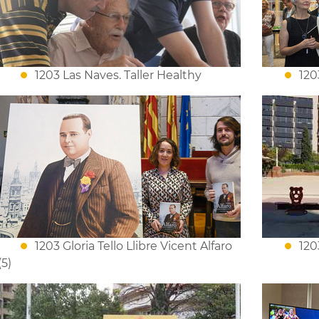
1203 Las Naves. Taller Healthy
120
1203 Gloria Tello Llibre Vicent Alfaro
120
(5)