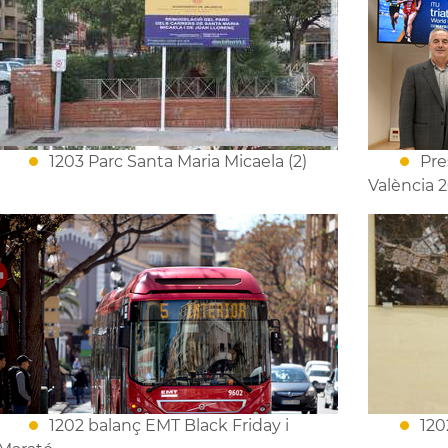
1203 Parc Santa Maria Micaela (2)
Pre
València 2
1202 balanç EMT Black Friday i
120