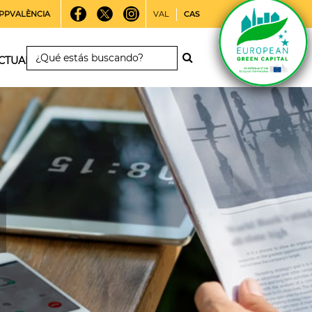
PPVALÈNCIA
VAL
CAS
CTUALIDAD