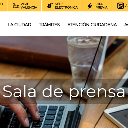
NO
VISIT
SEDE
CITA
A
VALENCIA
ELECTRÓNICA
PREVIA
O
LA CIUDAD
TRÁMITES
ATENCIÓN CIUDADANA
A
Sala de prensa