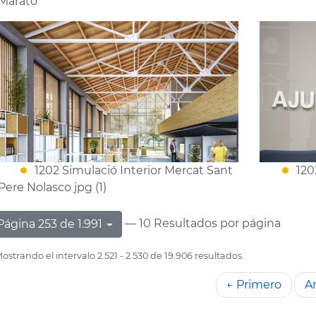
Marató
1202 Simulació Interior Mercat Sant
120
Pere Nolasco jpg (1)
— 10 Resultados por página
Página 253 de 1.991
ostrando el intervalo 2.521 - 2.530 de 19.906 resultados.
← Primero
An