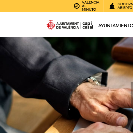
VALENCIA
GOBIER
AL
ABIERTO
MINUTO
AYUNTAMIENT