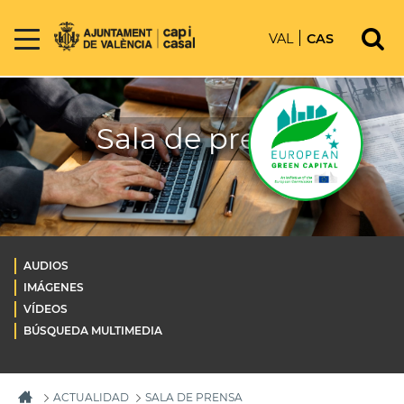
VAL
CAS
Sala de prensa
AUDIOS
IMÁGENES
VÍDEOS
BÚSQUEDA MULTIMEDIA
ACTUALIDAD
SALA DE PRENSA