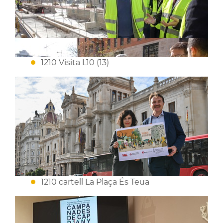
1210 Visita L10 (13)
1210 cartell La Plaça És Teua