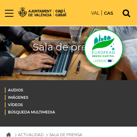
VAL
CAS
Sala de prensa
AUDIOS
IMÁGENES
VÍDEOS
BÚSQUEDA MULTIMEDIA
ACTUALIDAD
SALA DE PRENSA