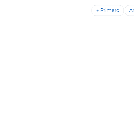
← Primero
An