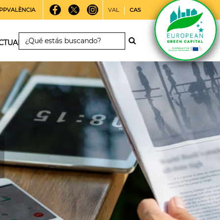
PPVALÈNCIA
VAL
CAS
CTUALIDAD