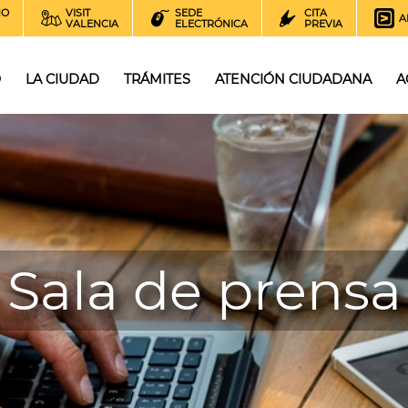
NO
VISIT
SEDE
CITA
A
VALENCIA
ELECTRÓNICA
PREVIA
O
LA CIUDAD
TRÁMITES
ATENCIÓN CIUDADANA
A
Sala de prensa