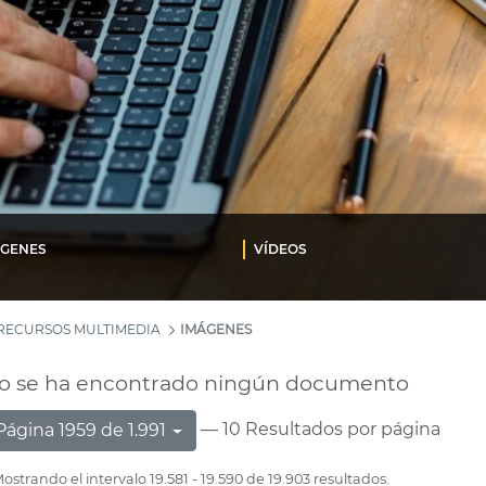
ÁGENES
VÍDEOS
RECURSOS MULTIMEDIA
IMÁGENES
o se ha encontrado ningún documento
— 10 Resultados por página
Página 1959 de 1.991
ostrando el intervalo 19.581 - 19.590 de 19.903 resultados.