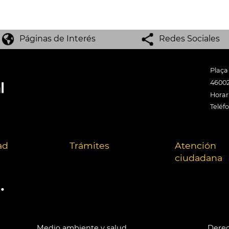
Páginas de Interés
Redes Sociales
Plaça
46002
Horari
Teléf
ad
Trámites
Atención
ciudadana
.
Medio ambiente y salud
Derec