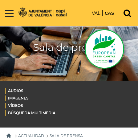
VAL
CAS
Sala de prensa
AUDIOS
IMÁGENES
VÍDEOS
BÚSQUEDA MULTIMEDIA
ACTUALIDAD
SALA DE PRENSA